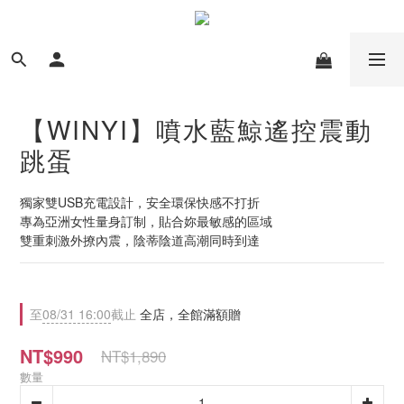
【WINYI】噴水藍鯨遙控震動
跳蛋
獨家雙USB充電設計，安全環保快感不打折
專為亞洲女性量身訂制，貼合妳最敏感的區域
雙重刺激外撩內震，陰蒂陰道高潮同時到達
至
08/31 16:00
截止
全店，全館滿額贈
NT$990
NT$1,890
數量