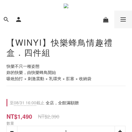
【WINYI】快樂蜂鳥情趣禮
盒．四件組
快樂不只一種姿態
妳的快樂，由快樂蜂鳥開始
吸吮拍打 × 刺激震動 × 乳環夾 × 肛塞 × 收納袋
至
08/31 16:00
截止
全店，全館滿額贈
NT$1,490
NT$2,390
數量