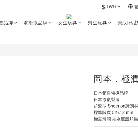
$
TWD
套品牌
潤滑液品牌
女生玩具
男生玩具
美妝|私
岡本．極潤
日本銷售領導品牌
日本原廠製造
超潤型 Sheerlon詩朗
標準闊度 52+/-2 mm
極度滑潤 如水流般順暢