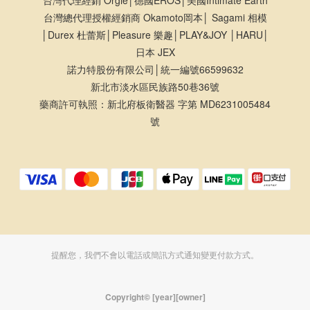
台灣代理經銷 Orgie│德國EROS│美國Intimate Earth
台灣總代理授權經銷商 Okamoto岡本│ Sagami 相模
│Durex 杜蕾斯│Pleasure 樂趣│PLAY&JOY │HARU│
日本 JEX
諾力特股份有限公司│統一編號66599632
新北市淡水區民族路50巷36號
藥商許可執照：新北府板衛醫器 字第 MD6231005484
號
提醒您，我們不會以電話或簡訊方式通知變更付款方式。
Copyright© [year][owner]