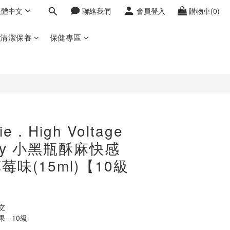
繁體中文
聯絡我們
會員登入
購物車(0)
立即購買
密清潔保養
保健專區
e．High Voltage
erry 小黑瓶酥麻快感
莓味(15ml)【10級
】
交
- 10級