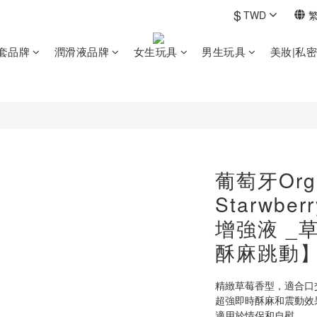
$
TWD
套品牌
潤滑液品牌
女生玩具
男生玩具
美妝|私
葡萄牙Orgi
Starwb
增強液 _草
酥麻跳動
精緻草莓香型，適合口
超強即時酥麻和震動效果 
適用於情侶和自慰