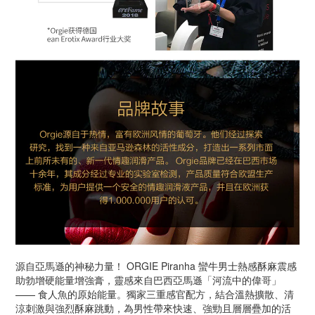
源自亞馬遜的神秘力量！ ORGIE Piranha 蠻牛男士熱感酥麻震感
助勃增硬能量增強膏，靈感來自巴西亞馬遜「河流中的偉哥」
—— 食人魚的原始能量。獨家三重感官配方，結合溫熱擴散、清
涼刺激與強烈酥麻跳動，為男性帶來快速、強勁且層層疊加的活