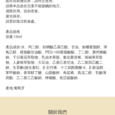
如出現刺激症狀，請停止使用。
請將本品放在兒童不能接觸的地方。
僅限外用。切勿吞食。
避光保存。
請置於陰涼乾燥處。
產品規格
容量:15ml
產品成份:水、丙二醇、棕櫚酸乙基己酯、甘油、鯨蠟硬脂醇、苯
氧乙醇、硬脂酸甘油酯、PEG-100硬脂酸酯、丁二醇、聚丙烯酸
鈉、千日菊花萃取物、乳油木果脂、氫化聚癸烯、辣椒果萃取
物、人參根萃取物、大豆油、乙基己基甘油、乙二胺四乙酸二
鈉、生育酚(維生素E)、β-石竹烯、十三烷醇聚醚-6、β-穀甾醇、
苯甲酸鈉、香草醇丁醚、山梨酸鉀、角鯊烯、異戊二醇、乳酸薄
荷酯、乙二胺三乙酸鈉、檸檬酸、焦亞硫酸鈉
產地:葡萄牙
關於我們