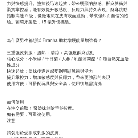
力與快感提升。塗抹後迅速起效，帶來明顯的熱感、酥麻脈衝與
緊實掌控感，能有效提升敏感度、反應力與持久表現。酥麻跳動
指數高達 9 級，像微電流在皮膚表面跳動，帶來強烈而自信的體
驗。葡萄牙製造，15 毫升便攜裝。
為什麼男生都想試 Piranha 助勃增硬能量增強膏？
三重強效刺激：溫熱 + 清涼 + 高強度酥麻跳動
核心成分：小米椒 / 千日菊 / 人參 / 乳酸薄荷酯 / 2 種自然充血活
性成分
快速起效：塗抹後迅速感受到明顯脈衝與活力
提升掌控力：增加敏感度與反應力，帶來更強烈的表現
使用方便：可搭配玩具與安全套，使用後無需清洗
如何使用
在性交前取 1 泵塗抹於陰莖並按摩。
如有需要，可重複使用。
注意
請勿用於受損或刺激的皮膚。