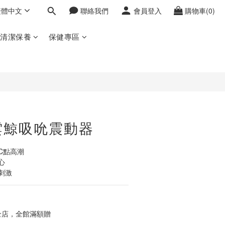
繁體中文
聯絡我們
會員登入
購物車(0)
立即購買
密清潔保養
保健專區
 小雲鯨吸吮震動器
C點高潮
心
刺激
店，全館滿額贈