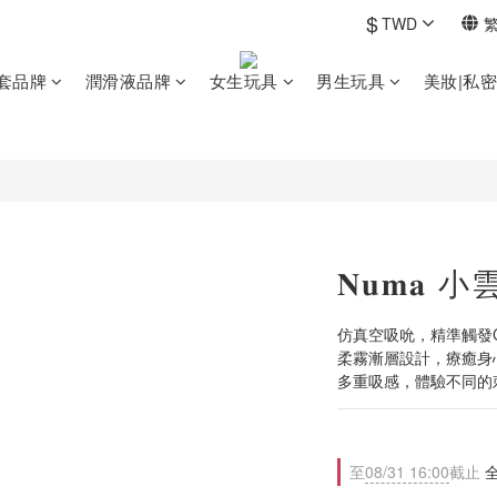
$
TWD
套品牌
潤滑液品牌
女生玩具
男生玩具
美妝|私
𝐍𝐮𝐦
仿真空吸吮，精準觸發
柔霧漸層設計，療癒身
多重吸感，體驗不同的
至
08/31 16:00
截止
全