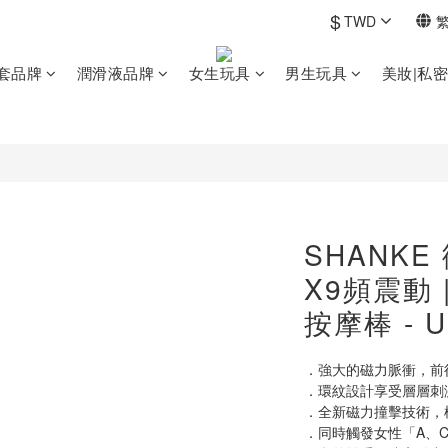
$
TWD
套品牌
潤滑液品牌
女生玩具
男生玩具
美妝|私
SHANKE
X9頻震動
按摩棒 - 
．強大的磁力脈衝，前
．環紋設計享受層層刺
．全新磁力撞擊技術，
．同時觸發女性「A、