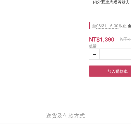
．內外雙重馬達齊發力
至
08/31 16:00
截止
全
NT$1,390
NT$2
數量
加入購物車
送貨及付款方式