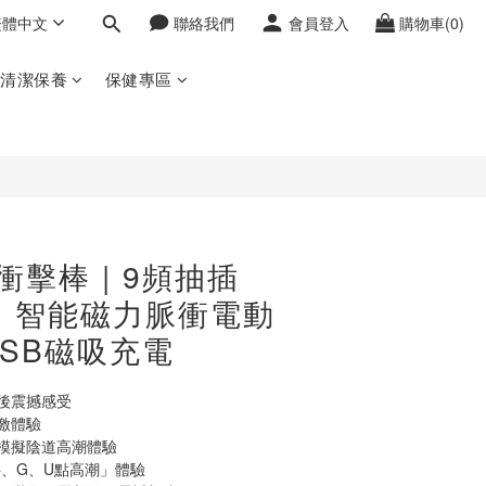
繁體中文
聯絡我們
會員登入
購物車(0)
立即購買
密清潔保養
保健專區
 衝擊棒 | 9頻抽插
 | 智能磁力脈衝電動
USB磁吸充電
後震撼感受
激體驗
模擬陰道高潮體驗
C、G、U點高潮」體驗