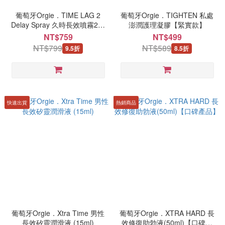
葡萄牙Orgie．TIME LAG 2
葡萄牙Orgie．TIGHTEN 私處
Delay Spray 久時長效噴霧2代
澎潤護理凝膠【緊實款】
_10ml (有機高濃縮版)
NT$759
NT$499
NT$799
NT$589
9.5折
8.5折
快速出貨
熱銷商品
葡萄牙Orgie．Xtra Time 男性
葡萄牙Orgie．XTRA HARD 長
長效矽靈潤滑液 (15ml)
效修復助勃液(50ml)【口碑產