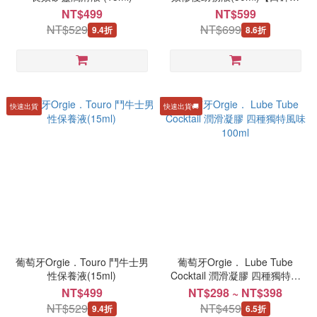
品】
NT$499
NT$599
NT$529
NT$699
9.4折
8.6折
快速出貨
快速出貨🚚
葡萄牙Orgie．Touro 鬥牛士男
葡萄牙Orgie． Lube Tube
性保養液(15ml)
Cocktail 潤滑凝膠 四種獨特風
味 100ml
NT$499
NT$298 ~ NT$398
NT$529
NT$459
9.4折
6.5折