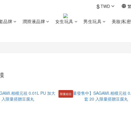
$
TWD
套品牌
潤滑液品牌
女生玩具
男生玩具
美妝|私
相模
限量組合