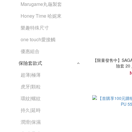
Marugame丸龜製套
Honey Time 哈妮來
樂趣特殊尺寸
one touch愛接觸
優惠組合
【限量發售中】SAGAM
保險套款式
險套 2
超薄|極薄
虎牙|顆粒
環紋|螺紋
持久|延時
潤滑|保濕