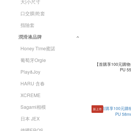
大|小尺寸
口交膜|乾套
指險套
潤滑液品牌
Honey Time蜜諾
葡萄牙Orgie
【首購享100元購物金】
P
Play&Joy
HARU 含春
XCREME
Sagami相模
新上市
日本 JEX
德國EROS