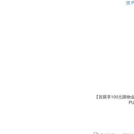
【首購享100元購物金】Sagami 相
P