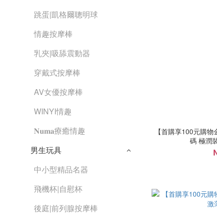
跳蛋|凱格爾聰明球
情趣按摩棒
乳夾|吸舔震動器
穿戴式按摩棒
AV女優按摩棒
WINYI情趣
𝐍𝐮𝐦𝐚療癒情趣
【首購享100元購物金
碼 極潤裝
男生玩具
中小型精品名器
飛機杯|自慰杯
後庭|前列腺按摩棒