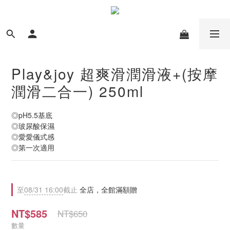
Play&joy 超爽滑潤滑液+(按摩
潤滑二合一) 250ml
◎pH5.5基底 
◎玻尿酸保濕 
◎愛愛儀式感 
◎第一次適用
至
08/31 16:00
截止
全店，全館滿額贈
NT$585
NT$650
數量