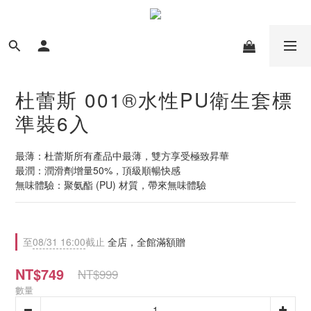
杜蕾斯 001®水性PU衛生套標
準裝6入
最薄：杜蕾斯所有產品中最薄，雙方享受極致昇華
最潤：潤滑劑增量50%，頂級順暢快感
無味體驗：聚氨酯 (PU) 材質，帶來無味體驗
至
08/31 16:00
截止
全店，全館滿額贈
NT$749
NT$999
數量