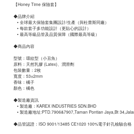
【Honey Time 保險套】
◆品牌介紹
• 全球最大保險套集團設計/生產（與杜蕾斯同廠）
• 每款套子多功能設計（更貼心的設計）
• 最高等級品管及品質保障（國際最高等級）
◆商品內容
型號：環紋型
（
小丑魚
）
原料：天然乳膠 (Latex)、潤滑劑
包裝數量：2枚
寬度：53±2mm
香味：橘子
顏色：橘色
◆製造廠資訊
• 製造廠：KAREX INDUSTRIES SDN.BHD
• 製造廠地址:PTD.7906&7907,Taman Pontian Jaya,Bt 34,Jalan Jo
◆品管認證：ISO 9001/13485 CE1020 100%電子針孔檢驗合格