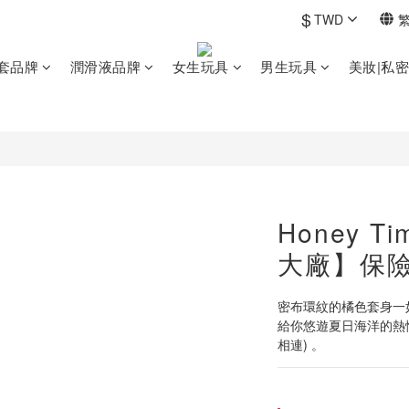
$
TWD
套品牌
潤滑液品牌
女生玩具
男生玩具
美妝|私
Honey 
大廠】保險
密布環紋的橘色套身一
給你悠遊夏日海洋的熱
相連) 。