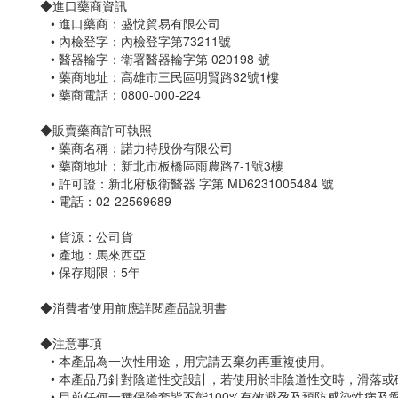
◆進口藥商資訊
• 進口藥商：盛悅貿易有限公司
• 內檢登字：內檢登字第73211號
• 醫器輸字：衛署醫器輸字第 020198 號
• 藥商地址：高雄市三民區明賢路32號1樓
• 藥商電話：0800-000-224
◆販賣藥商許可執照
• 藥商名稱：諾力特股份有限公司
• 藥商地址：新北市板橋區雨農路7-1號3樓
• 許可證：新北府板衛醫器 字第 MD6231005484 號
• 電話：02-22569689
• 貨源：公司貨
• 產地：馬來西亞
• 保存期限：5年
◆消費者使用前應詳閱產品說明書
◆注意事項
• 本產品為一次性用途，用完請丟棄勿再重複使用。
• 本產品乃針對陰道性交設計，若使用於非陰道性交時，滑落或
• 目前任何一種保險套皆不能100%有效避孕及預防感染性病及