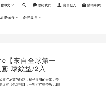
繁體中文
聯絡我們
會員登入
購物車(0)
立即購買
密清潔保養
保健專區
Time【來自全球第一
套-環紋型/2入
如胖胖尼莫的紋路，橘子甜甜的香氣，帶
情甜蜜（包裝設計：一對胖胖熱帶魚，2圖