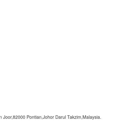
or,82000 Pontian,Johor Darul Takzim,Malaysia.