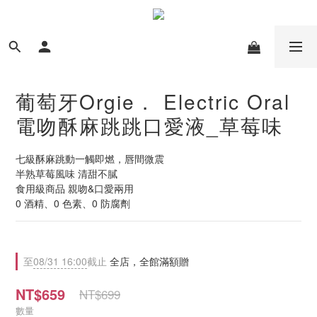
葡萄牙Orgie． Electric Oral
電吻酥麻跳跳口愛液_草莓味
七級酥麻跳動一觸即燃，唇間微震
半熟草莓風味 清甜不膩
食用級商品 親吻&口愛兩用
0 酒精、0 色素、0 防腐劑
至
08/31 16:00
截止
全店，全館滿額贈
NT$659
NT$699
數量