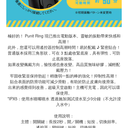
極好的！ Punit Ring 現已推出電動版本。靈敏的振動帶來快感和
高潮！
此外，您還可以用遙控器控制高潮時間！易於配戴 ♪ 緊密貼合！
普通版本採用三角形狀，可在 3 點處收緊底座，具有彈性，可防
止底座脫落。
如果改變佩戴方向，愉悅感也會改變。高品質無味矽膠，減輕配
戴壓力！
牢固收緊並保持勃起！稍微弱一點的棒的強化！抑制性高潮！
貼合表面的防滑功能可減少滑動，有助於防止皮膚向後滑落。
出來的感覺得到改善，超級天堂啟動！主機可充電，因此可以環
保使用。
*IPX5：使用水噴嘴噴水 透過施加測試浸水至少3分鐘（不允許浸
入水中）
使用說明：
主體：開關鍵：長按2秒，開／關機；短按，切換頻率。
遙控器：變頻鍵：短按，切換頻率。