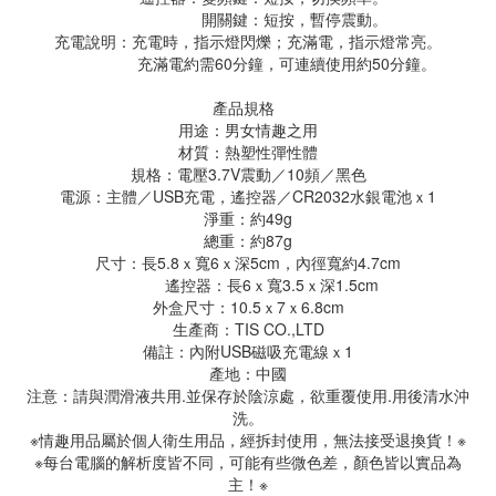
開關鍵：短按，暫停震動。
充電說明：充電時，指示燈閃爍；充滿電，指示燈常亮。
充滿電約需60分鐘，可連續使用約50分鐘。
產品規格
用途：男女情趣之用
材質：熱塑性彈性體
規格：電壓3.7V震動／10頻／黑色
電源：主體／USB充電，遙控器／CR2032水銀電池ｘ1
淨重：約49g
總重：約87g
尺寸：長5.8ｘ寬6ｘ深5cm，內徑寬約4.7cm
遙控器：長6ｘ寬3.5ｘ深1.5cm
外盒尺寸：10.5ｘ7ｘ6.8cm
生產商：TIS CO.,LTD
備註：內附USB磁吸充電線ｘ1
產地：中國
注意：請與潤滑液共用.並保存於陰涼處，欲重覆使用.用後清水沖
洗。
※情趣用品屬於個人衛生用品，經拆封使用，無法接受退換貨！※
※每台電腦的解析度皆不同，可能有些微色差，顏色皆以實品為
主！※