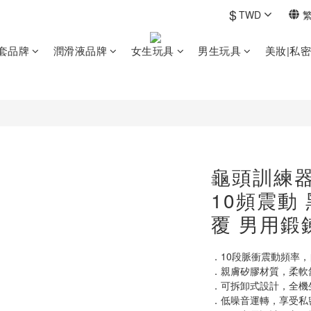
$
TWD
套品牌
潤滑液品牌
女生玩具
男生玩具
美妝|私
龜頭訓練器
10頻震動
覆 男用鍛
．10段脈衝震動頻率
．親膚矽膠材質，柔軟
．可拆卸式設計，全機
．低噪音運轉，享受私