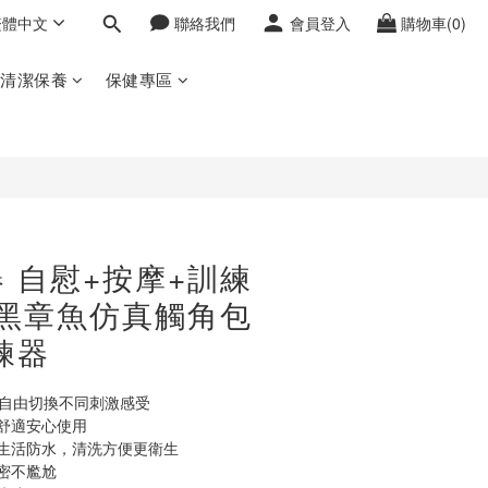
繁體中文
聯絡我們
會員登入
購物車(0)
立即購買
密清潔保養
保健專區
 自慰+按摩+訓練
 黑章魚仿真觸角包
鍊器
，自由切換不同刺激感受
舒適安心使用
生活防水，清洗方便更衛生
密不尷尬