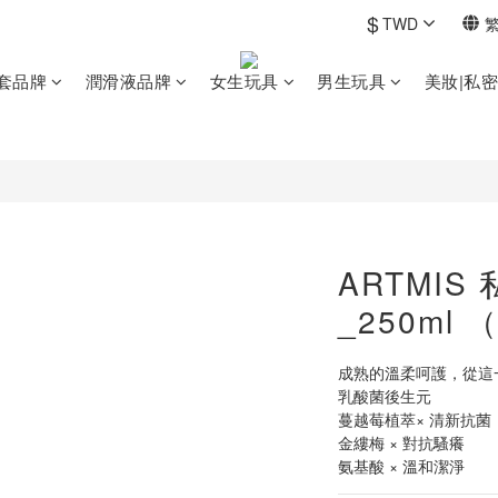
$
TWD
套品牌
潤滑液品牌
女生玩具
男生玩具
美妝|私
ARTMIS
_250ml
成熟的溫柔呵護，從這
乳酸菌後生元
蔓越莓植萃× 清新抗菌 
金縷梅 × 對抗騷癢
氨基酸 × 溫和潔淨