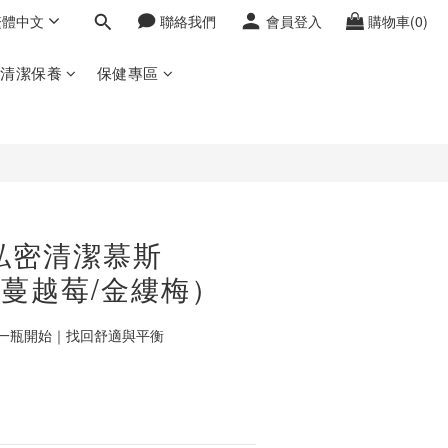
繁體中文
聯絡我們
會員登入
購物車(0)
立即購買
密清潔保養
保健專區
 私密清潔慕斯
 （蔓越莓/金縷梅）
一瓶開始｜找回舒適與平衡