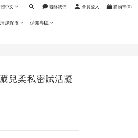
繁體中文
聯絡我們
會員登入
購物車(0)
立即購買
密清潔保養
保健專區
oy 葳兒柔私密賦活凝