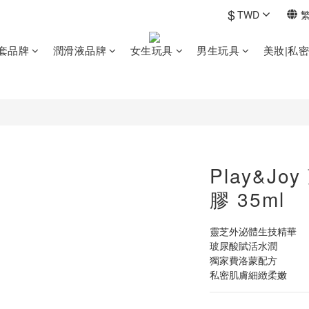
$
TWD
套品牌
潤滑液品牌
女生玩具
男生玩具
美妝|私
Play&J
膠 35ml
靈芝外泌體生技精華
玻尿酸賦活水潤
獨家費洛蒙配方
私密肌膚細緻柔嫩