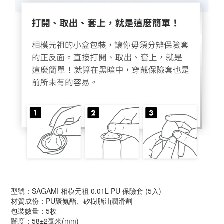
型號：SAGAMI 相模元祖 0.01L PU 保險套 (5入)
材質成份：PU聚氨酯、矽樹脂油潤滑劑
包裝數量：5枚
闊度：58±2毫米(mm)