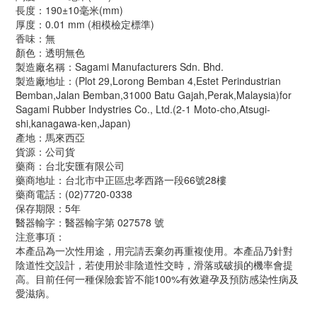
長度：190±10毫米(mm)
厚度：0.01 mm (相模檢定標準)
香味：無
顏色：透明無色
製造廠名稱：Sagami Manufacturers Sdn. Bhd.
製造廠地址：(Plot 29,Lorong Bemban 4,Estet Perindustrian
Bemban,Jalan Bemban,31000 Batu Gajah,Perak,Malaysia)for
Sagami Rubber Indystries Co., Ltd.(2-1 Moto-cho,Atsugi-
shi,kanagawa-ken,Japan)
產地：馬來西亞
貨源：公司貨
藥商：台北安匯有限公司
藥商地址：台北市中正區忠孝西路一段66號28樓
藥商電話：(02)7720-0338
保存期限：5年
醫器輸字：醫器輸字第 027578 號
注意事項：
本產品為一次性用途，用完請丟棄勿再重複使用。本產品乃針對
陰道性交設計，若使用於非陰道性交時，滑落或破損的機率會提
高。目前任何一種保險套皆不能100%有效避孕及預防感染性病及
愛滋病。