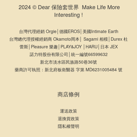
2024 © Dear 保險套世界 Make Life More
Interesting !
台灣代理經銷 Orgie│德國EROS│美國Intimate Earth
台灣總代理授權經銷商 Okamoto岡本│ Sagami 相模│Durex 杜
蕾斯│Pleasure 樂趣│PLAY&JOY │HARU│日本 JEX
諾力特股份有限公司│統一編號66599632
新北市淡水區民族路50巷36號
藥商許可執照：新北府板衛醫器 字第 MD6231005484 號
商店條例
運送政策
退換貨政策
隱私權聲明