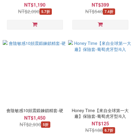
（100ml）【效期
NT$1,190
NT$399
2027.02.26】
NT$2,090
NT$540
5.7折
7.4折
會陰敏感10頻震鍛鍊鎖精套-硬
Honey Time【來自全球第一大
廠】保險套-葡萄虎牙型/6入
NT$1,450
NT$125
NT$2,930
5折
NT$188
6.7折