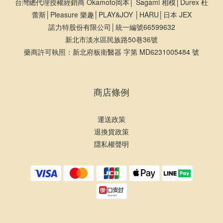
台灣總代理授權經銷商 Okamoto岡本│ Sagami 相模│Durex 杜
蕾斯│Pleasure 樂趣│PLAY&JOY │HARU│日本 JEX
諾力特股份有限公司│統一編號66599632
新北市淡水區民族路50巷36號
藥商許可執照：新北府板衛醫器 字第 MD6231005484 號
商店條例
運送政策
退換貨政策
隱私權聲明