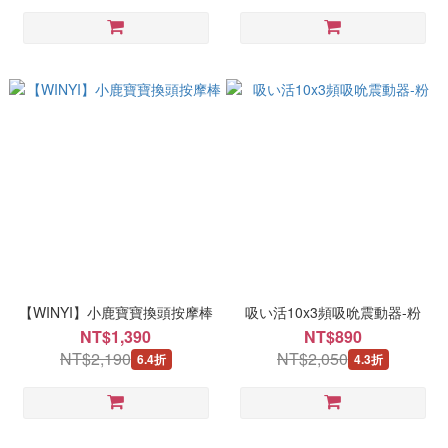
【WINYI】小鹿寶寶換頭按摩棒
吸い活10x3頻吸吮震動器-粉
NT$1,390
NT$890
NT$2,190
NT$2,050
6.4折
4.3折