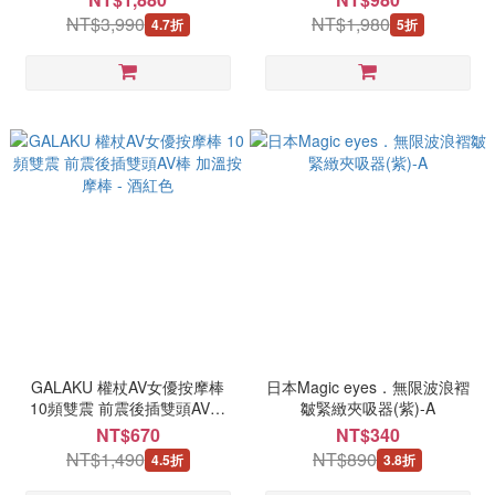
充電式
NT$3,990
NT$1,980
4.7折
5折
GALAKU 權杖AV女優按摩棒
日本Magic eyes．無限波浪褶
10頻雙震 前震後插雙頭AV棒
皺緊緻夾吸器(紫)-A
加溫按摩棒 - 酒紅色
NT$670
NT$340
NT$1,490
NT$890
4.5折
3.8折