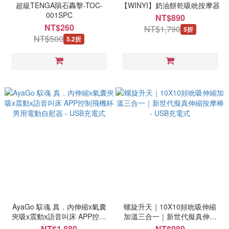
超級TENGA隕石轟擊-TOC-
【WINYI】奶油餅乾吸吮按摩器
001SPC
NT$890
NT$260
NT$1,790
5折
NT$500
5.2折
AyaGo 馭魂 真．內伸縮x氣囊
螺旋升天｜10X10頻吮吸伸縮
夾吸x震動x語音叫床 APP控制
加溫三合一｜新世代擬真伸縮
飛機杯 男用電動自慰器 - USB
按摩棒 - USB充電式
NT$1,880
NT$980