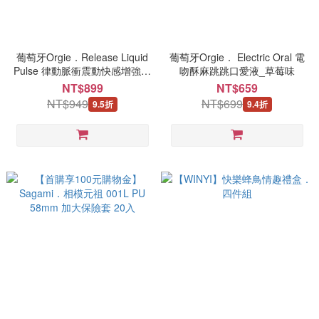
葡萄牙Orgie．Release Liquid
葡萄牙Orgie． Electric Oral 電
Pulse 律動脈衝震動快感增強液
吻酥麻跳跳口愛液_草莓味
_15ml
NT$899
NT$659
NT$949
NT$699
9.5折
9.4折