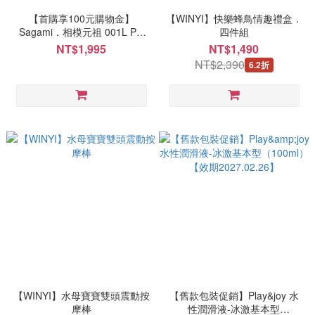
【首購享100元購物金】
【WINYI】快樂蜂鳥情趣禮盒．
Sagami．相模元祖 001L PU
四件組
58mm 加大保險套 20入
NT$1,995
NT$1,490
NT$2,390
6.2折
【WINYI】水母寶寶雙頭震動按
【舊款包裝促銷】Play&joy 水
摩棒
性潤滑液-冰激基本型