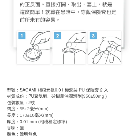
型號：SAGAMI 相模元祖0.01 極潤裝 PU 保險套 2 入
材質成份：PU聚氨酯、矽樹脂油潤滑劑(
950±50mg
)
包裝數量：2枚
闊度：
毫米(mm)
55±2
長度：
毫米(mm)
170±10
厚度：0.01 mm (相模檢定標準)
香味：無
顏色：透明無色