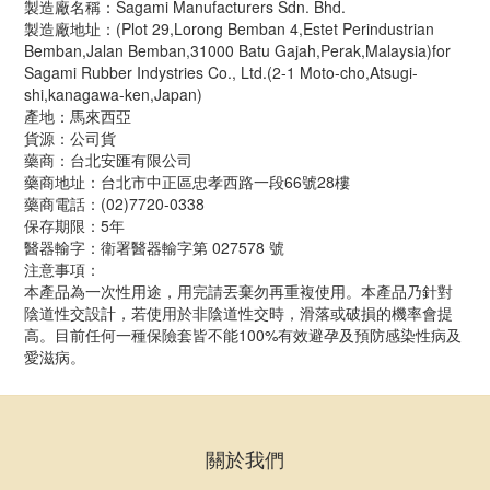
製造廠名稱：Sagami Manufacturers Sdn. Bhd.
製造廠地址：(Plot 29,Lorong Bemban 4,Estet Perindustrian
Bemban,Jalan Bemban,31000 Batu Gajah,Perak,Malaysia)for
Sagami Rubber Indystries Co., Ltd.(2-1 Moto-cho,Atsugi-
shi,kanagawa-ken,Japan)
產地：馬來西亞
貨源：公司貨
藥商：台北安匯有限公司
藥商地址：台北市中正區忠孝西路一段66號28樓
藥商電話：(02)7720-0338
保存期限：5年
醫器輸字：衛署醫器輸字第 027578 號
注意事項：
本產品為一次性用途，用完請丟棄勿再重複使用。本產品乃針對
陰道性交設計，若使用於非陰道性交時，滑落或破損的機率會提
高。目前任何一種保險套皆不能100%有效避孕及預防感染性病及
愛滋病。
關於我們