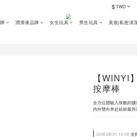
$
TWD
牌
潤滑液品牌
女生玩具
男生玩具
美妝|私密清
【WINY
按摩棒
全方位體驗入珠般的擴
內外雙向奔赴給妳最與
Until
08/31 16:00
全館