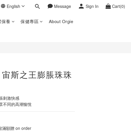
English
Message
Sign In
Cart(0)
BUY NOW
潔保養
保健專區
About Orgie
I】宙斯之王膨脹珠珠
張刺激快感
眾不同的高潮愉悅
滿額贈 on order