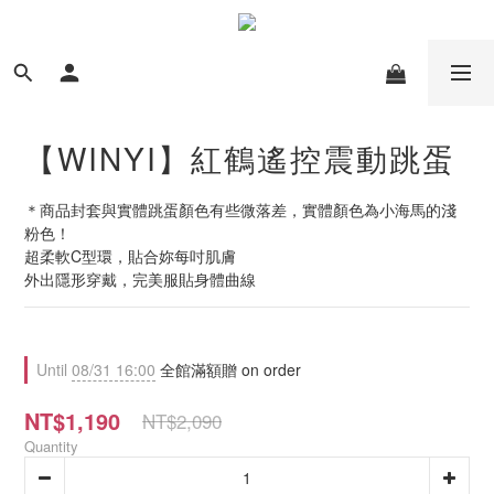
【WINYI】紅鶴遙控震動跳蛋
＊商品封套與實體跳蛋顏色有些微落差，實體顏色為小海馬的淺
粉色！
超柔軟C型環，貼合妳每吋肌膚
外出隱形穿戴，完美服貼身體曲線
Until
08/31 16:00
全館滿額贈 on order
NT$1,190
NT$2,090
Quantity