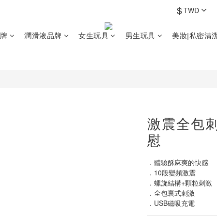
$
TWD
牌
潤滑液品牌
女生玩具
男生玩具
美妝|私密清
激震全包刺
慰
．體驗酥麻爽的快感
．10段變頻激震
．螺旋結構+顆粒刺激
．全包裏式刺激
．USB磁吸充電