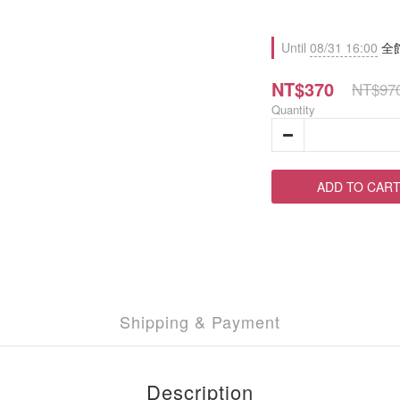
Until
08/31 16:00
全館
NT$370
NT$97
Quantity
ADD TO CAR
Shipping & Payment
Description