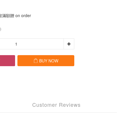
滿額贈 on order
0
T
BUY NOW
Customer Reviews