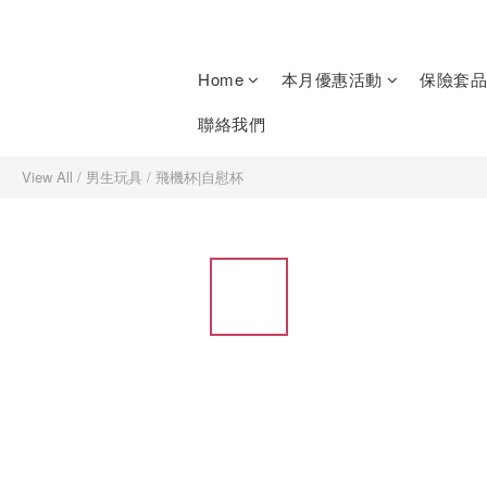
Home
本月優惠活動
保險套品
聯絡我們
View All
/
男生玩具
/
飛機杯|自慰杯