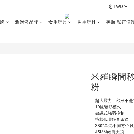
$
TWD
牌
潤滑液品牌
女生玩具
男生玩具
美妝|私密清
米羅瞬間秒
粉
．超大震力，秒潮不是
．10段變頻模式
．微調式強弱控制
．搭載低噪靜音馬達
．360°享受不同方位刺
．45MM經典大頭