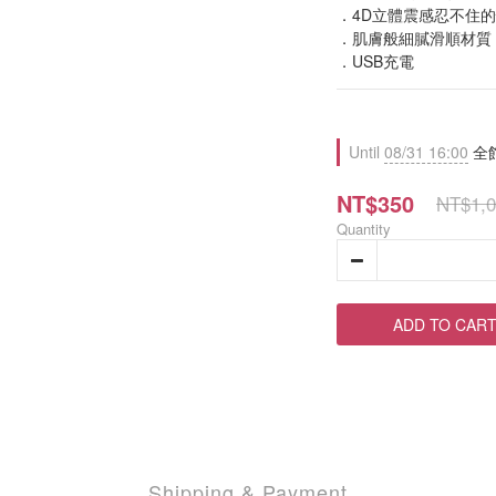
．4D立體震感忍不住
．肌膚般細膩滑順材質
．USB充電
Until
08/31 16:00
全館
NT$350
NT$1,0
Quantity
ADD TO CAR
Shipping & Payment