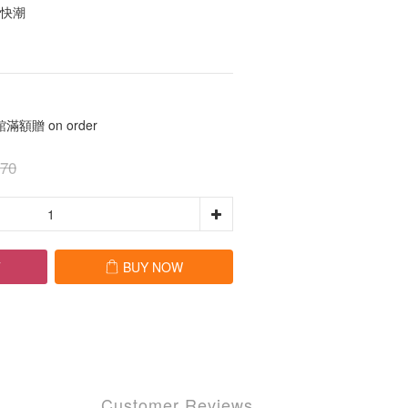
的快潮
滿額贈 on order
70
T
BUY NOW
Customer Reviews