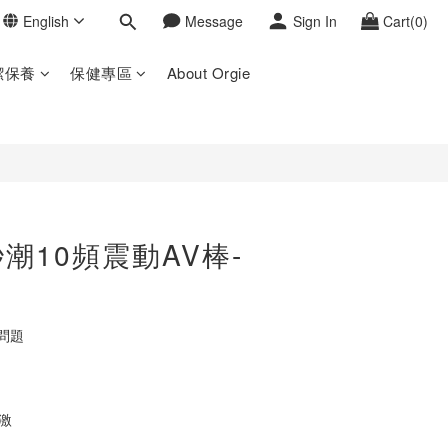
English
Message
Sign In
Cart(0)
BUY NOW
潔保養
保健專區
About Orgie
潮10頻震動AV棒-
問題
激