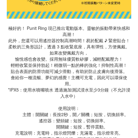
極好的！ Punit Ring 現已推出電動版本。靈敏的振動帶來快感和
高潮！
此外，您還可以用遙控器控制高潮時間！易於配戴 ♪ 緊密貼合！
柔軟的三角形設計，透過 3 點收緊底座，具有彈性，方便佩戴。
如果改變佩戴方向，
愉悅感也會改變。採用無味優質軟矽膠，減輕配戴壓力！
輕輕收緊並保持勃起！稍微弱一點的棒的強化！抑制性高潮！
貼合表面的防滑功能可減少滑動，有助於防止皮膚向後滑落。
會給你一種流暢、夢幻的感覺！主機可充電，因此可以環保使
用。
*IPX5：使用水噴嘴噴水 透過施加測試浸水至少3分鐘（不允許浸
入水中）
使用說明：
主體：開關鍵：長按2秒，開／關機；短按，切換頻率。
遙控器：變頻鍵：短按，切換頻率。
開關鍵：短按，暫停震動。
充電說明：充電時，指示燈閃爍；充滿電，指示燈常亮。