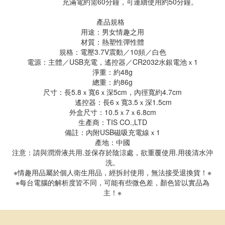
充滿電約需60分鐘，可連續使用約50分鐘。
產品規格
用途：男女情趣之用
材質：熱塑性彈性體
規格：電壓3.7V震動／10頻／白色
電源：主體／USB充電，遙控器／CR2032水銀電池ｘ1
淨重：約48g
總重：約86g
尺寸：長5.8ｘ寬6ｘ深5cm，內徑寬約4.7cm
遙控器：長6ｘ寬3.5ｘ深1.5cm
外盒尺寸：10.5ｘ7ｘ6.8cm
生產商：TIS CO.,LTD
備註：內附USB磁吸充電線ｘ1
產地：中國
注意：請與潤滑液共用.並保存於陰涼處，欲重覆使用.用後清水沖
洗。
※情趣用品屬於個人衛生用品，經拆封使用，無法接受退換貨！※
※每台電腦的解析度皆不同，可能有些微色差，顏色皆以實品為
主！※