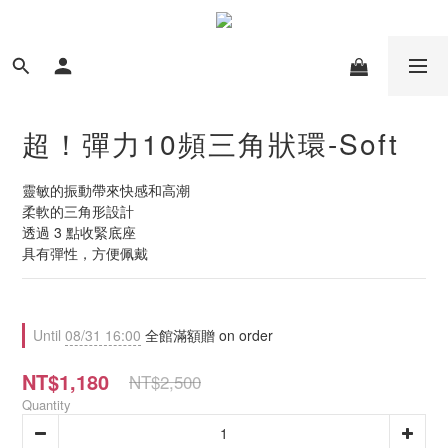
超！彈力10頻三角狀環-Soft
靈敏的振動帶來快感和高潮
柔軟的三角形設計
透過 3 點收緊底座
具有彈性，方便佩戴
Until
08/31 16:00
全館滿額贈 on order
NT$1,180
NT$2,500
Quantity