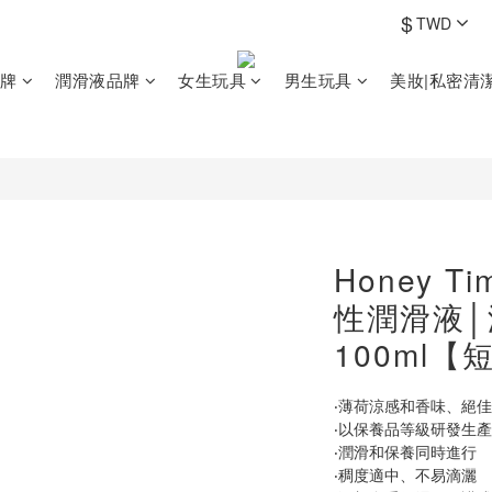
$
TWD
牌
潤滑液品牌
女生玩具
男生玩具
美妝|私密清
Honey 
性潤滑液│
100ml【
‧薄荷涼感和香味、絕
‧以保養品等級研發生產
‧潤滑和保養同時進行
‧稠度適中、不易滴灑