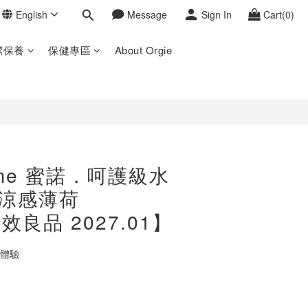
English
Message
Sign In
Cart(0)
BUY NOW
潔保養
保健專區
About Orgie
Time 蜜諾．呵護級水
涼感薄荷
短效良品 2027.01】
佳體驗