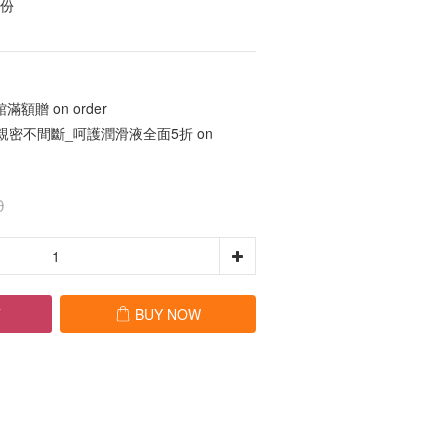
成份
滿額贈 on order
‍🔥親密不間斷_呵護潤滑液全面5折 on
0
T
BUY NOW