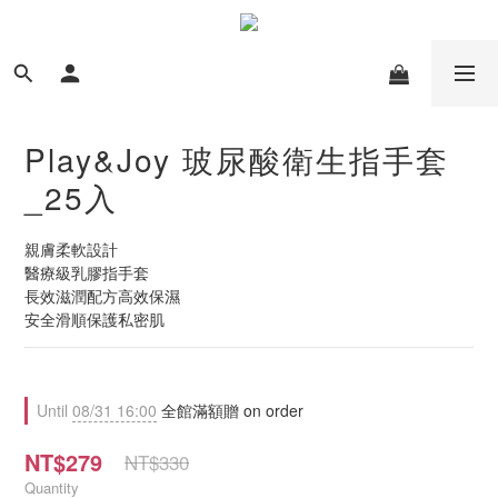
Play&Joy 玻尿酸衛生指手套
_25入
親膚柔軟設計
醫療級乳膠指手套
長效滋潤配方高效保濕
安全滑順保護私密肌
Until
08/31 16:00
全館滿額贈 on order
NT$279
NT$330
Quantity