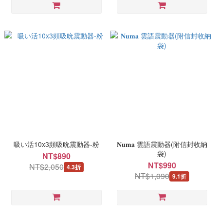
吸い活10x3頻吸吮震動器-粉
𝐍𝐮𝐦𝐚 雲語震動器(附信封收納
袋)
NT$890
NT$990
NT$2,050
4.3折
NT$1,090
9.1折