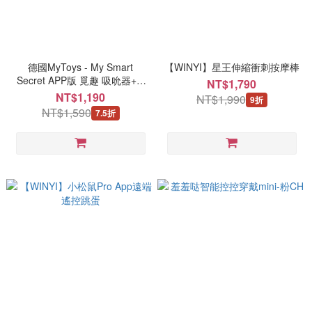
德國MyToys - My Smart
【WINYI】星王伸縮衝刺按摩棒
Secret APP版 覓趣 吸吮器+G
NT$1,790
點震動跳蛋+遠端遙控
NT$1,190
NT$1,990
9折
NT$1,590
7.5折