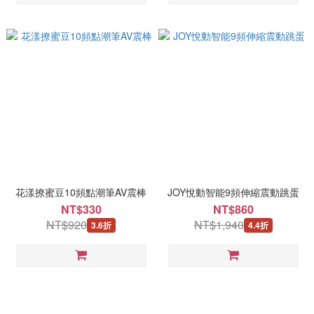
花漾撩蜜豆10頻點潮筆AV震棒
JOY悅動智能9頻伸縮震動跳蛋
NT$330
NT$860
NT$920
NT$1,940
3.6折
4.4折