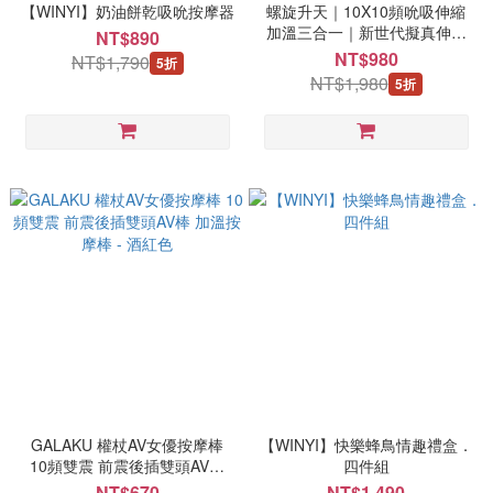
【WINYI】奶油餅乾吸吮按摩器
螺旋升天｜10X10頻吮吸伸縮
加溫三合一｜新世代擬真伸縮
NT$890
按摩棒 - USB充電式
NT$980
NT$1,790
5折
NT$1,980
5折
GALAKU 權杖AV女優按摩棒
【WINYI】快樂蜂鳥情趣禮盒．
10頻雙震 前震後插雙頭AV棒
四件組
加溫按摩棒 - 酒紅色
NT$670
NT$1,490