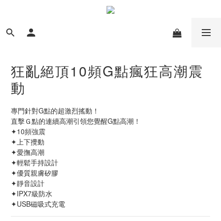
狂亂絕頂10頻G點瘋狂高潮震
動
專門針對G點的超激烈搖動！
直擊Ｇ點的連續高潮引領您覺醒G點高潮！
✦10頻強震
✦上下攪動
✦愛撫高潮
✦輕鬆手持設計
✦優質親膚矽膠
✦靜音設計
✦IPX7級防水
✦USB磁吸式充電