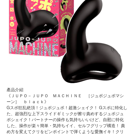
產品介紹
《ＪＵＰＯ－ＪＵＰＯ ＭＡＣＨＩＮＥ ［ジュポジュポマシ
ーン］ ｂｌａｃｋ》
Gスポ狂乱絶頂！ジュポジュポ！超激シェイク！ Gスポに特化し
た、超強烈な上下スライドギミックが擦り責めするジュポジュ
ポシェイク！パートナーの操作も気持ちいいけど、自慰に特化
した、操作が楽々簡単・気持ちイイ、セルフグリップ構造！ 責
め方を変えてクリをピンポイントで弾くような愛撫イキ！クリ