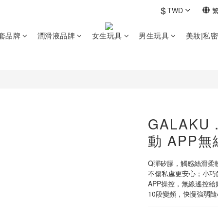
$
TWD
套品牌
潤滑液品牌
女生玩具
男生玩具
美妝|私
GALAKU
動 APP無
Q彈矽膠，觸感絲滑柔
不傷私處更安心；小巧
APP操控，無線遙控給
10段變頻，快慢強弱