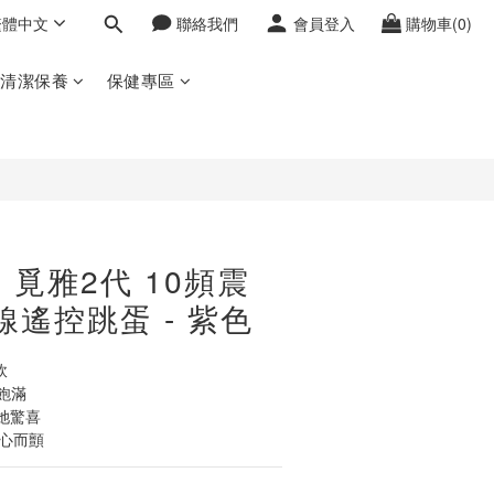
繁體中文
聯絡我們
會員登入
購物車(0)
立即購買
密清潔保養
保健專區
．覓雅2代 10頻震
線遙控跳蛋 - 紫色
軟
飽滿
她驚喜
隨心而顫