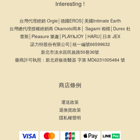
Interesting !
台灣代理經銷 Orgie│德國EROS│美國Intimate Earth
台灣總代理授權經銷商 Okamoto岡本│ Sagami 相模│Durex 杜
蕾斯│Pleasure 樂趣│PLAY&JOY │HARU│日本 JEX
諾力特股份有限公司│統一編號66599632
新北市淡水區民族路50巷36號
藥商許可執照：新北府板衛醫器 字第 MD6231005484 號
商店條例
運送政策
退換貨政策
隱私權聲明